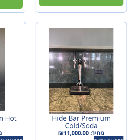
m Hot
Hide Bar Premium
Cold/soda
מחיר:
11,000.00
₪
מ