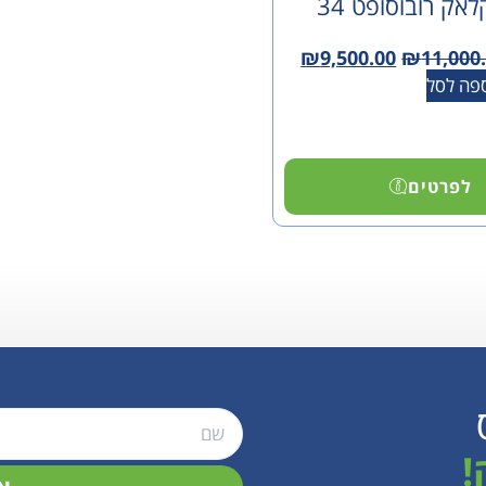
אק רובוסופט 34
₪
9,500.00
₪
11,000
פה לסל
לפרטים
!