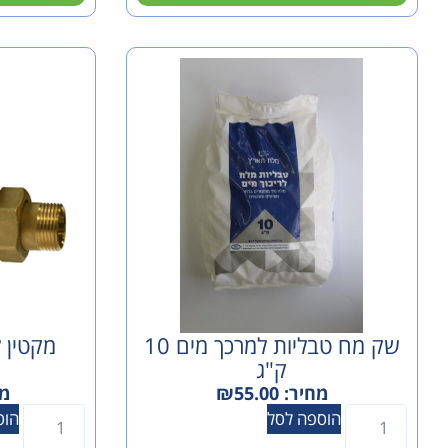
שק מח טבליות למרכך מים 10
ק"ג
i
מחיר:
55.00
₪
מח
הוספה לסל
הוס