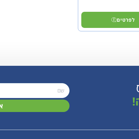
לפרטים
!
א