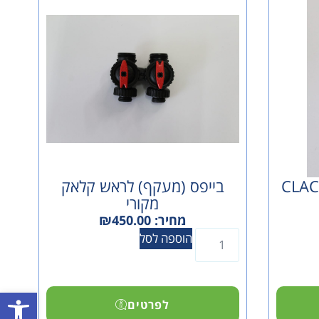
בייפס (מעקף) לראש קלאק
מקורי
מחיר:
450.00
₪
הוספה לסל
פתח סרגל
לפרטים