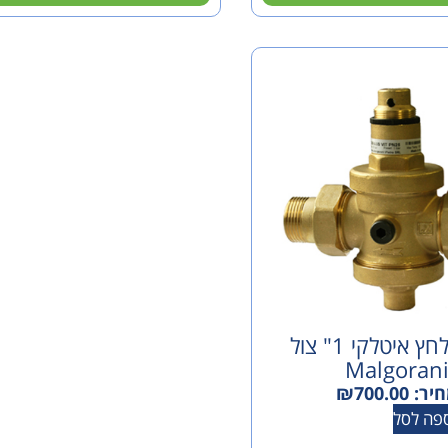
מקטין לחץ איטלקי 1" צול
Malgoran
יר:
700.00
₪
פה לסל