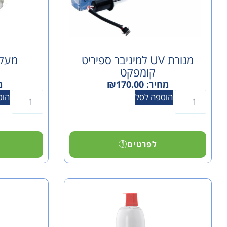
מנורת UV למיניבר ספיריט
מעקף
קומפקט
מחיר:
170.00
₪
מ
הוספה לסל
הוס
לפרטים