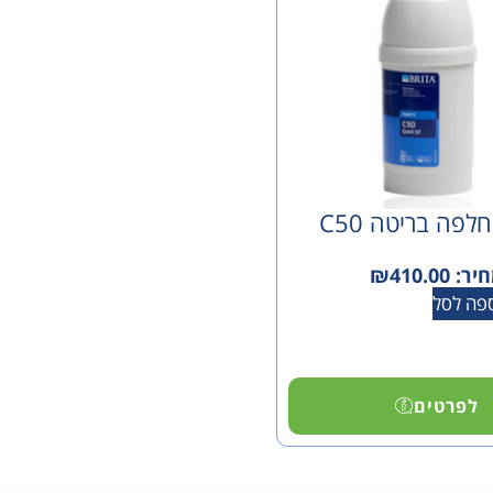
לפה בריטה C50
יר:
410.00
₪
פה לסל
לפרטים