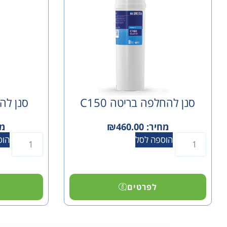
סנן להחלפה בריטה C150
סנן להח
מחיר:
460.00
₪
מח
הוספה לסל
הוס
לפרטים