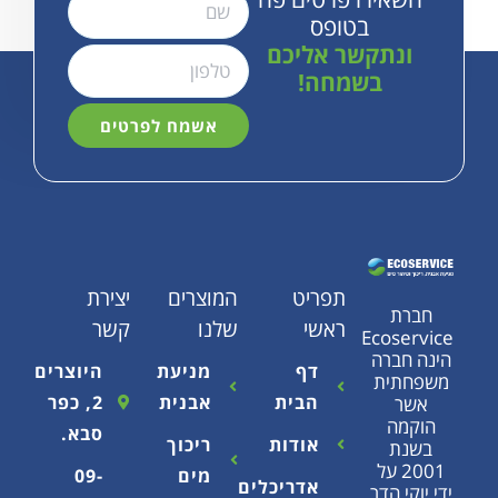
בטופס
תקשר אליכם
בשמחה!
אשמח לפרטים
תפריט
המוצרים
יצירת
ראשי
שלנו
קשר
Eco
רה
דף
מניעת
היוצרים
ת
הבית
אבנית
2, כפר
סבא.
אודות
ריכוך
2 על
מים
09-
אדריכלים
הדר