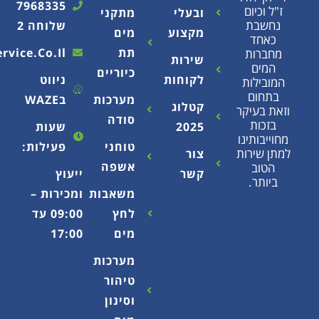
7968335
ם
ובעלי
מתקני
שלוחה 2
מקצוע
מים
תת
Info@ecoservice.co.il
שירות
כיוריים
לקוחות
ניווט
ת
מערכות
בWAZE
קטלוג
קר
סודה
2025
שעות
נו
טוחני
פעילות:
ות
צור
אשפה
קשר
ייעוץ
משאבות
ומכירות –
לחץ
09:00 עד
מים
17:00
מערכות
טיהור
וסינון