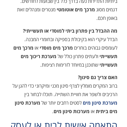
דירות נעה בדרך כלל בין שבועות לחודשים.
וג
מרכך מים אוטומטי
מנטרים ומנהלים זאת
.
 בין פתרון ביתי למוסדי או תעשייתי?
י הוא בקיבולת בספיקה ובחומרי המבנה.
בוהים בוחרים
מרכך מים מוסדי
או
מרכך מים
ולעתים פתרון כולל של
מערכת ריכוך מים
שתוכנן במיוחד לזרימות רציפות.
גם סינון?
ם מומלץ לצרף סינון מכני ומיקרוני כדי להגן על
לשפר את חוויית השתייה. תוכלו לבחור בין
נון מים
לסטים רחבים יותר של
מערכת סינון
ת
או
מערכות סינון מים
.
ה אישית לבית או לעסק