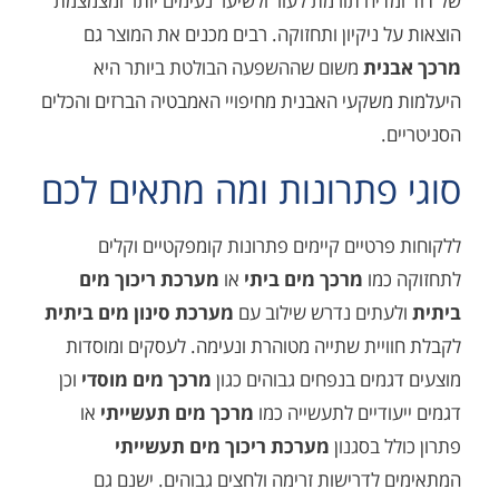
דיח תורמת לעור ולשיער נעימים יותר ומצמצמת
 ניקיון ותחזוקה. רבים מכנים את המוצר גם
ית
משום שההשפעה הבולטת ביותר היא
שקעי האבנית מחיפויי האמבטיה הברזים והכלים
.
פתרונות ומה מתאים לכם
רטיים קיימים פתרונות קומפקטיים וקלים
כמו
מרכך מים ביתי
או
מערכת ריכוך מים
תים נדרש שילוב עם
מערכת סינון מים ביתית
יית שתייה מטוהרת ונעימה. לעסקים ומוסדות
מים בנפחים גבוהים כגון
מרכך מים מוסדי
וכן
ודיים לתעשייה כמו
מרכך מים תעשייתי
או
ל בסגנון
מערכת ריכוך מים תעשייתי
לדרישות זרימה ולחצים גבוהים. ישנם גם