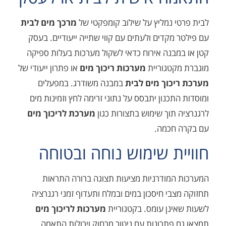
 נמליץ על שילוב קומפקטי של
מרכך מים לבית
מקדים ולעתים עם קווי שתייה ייעודיים. בעסק
בנה אירוח כדאי לשקול מערכות בעלות ספיקה
קטגוריית
מערכות ריכוך מים
או פתרון ייעודי של
כוך מים לבית
במבנה משודרג. במפעלים
תכנון יתבסס על נתוני זרימה לחץ וזמינות מים
תוך שימוש בתצורות כגון
מערכת לריכוך מים
חכמה.
ת שימוש נוחה ובטוחה
מודרניות מציעות תצוגה ברורה התראות
בי חיסכון במים ובמלח ותעדוף זמני רגנרציה
נן עומס. בקטגוריית
מערכות לריכוך מים
פתרונות עם ניטור מרחוק ויכולות התאמה