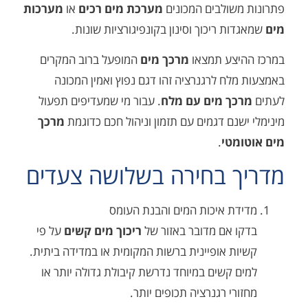
שולבים המכונים
מערכת מים רכים
או
מערכות
ות ריכוך וסינון בקונפיגורציות שונות.
יצע תמצאו
מרכך מים
המופעל ברוב המקרים
לח לרגנרציה זהו דגם נפוץ ואמין המכונה
כך מים עם מלח
. עבור מי שמעדיפים תפעול
שנם דגמים עם תזמון וניהול חכם כדוגמת
מרכך
מטי
.
ך בחירה בשלושה צעדים
דת איכות המים והבנת העומס
ו אם מדובר באזור של
ריכוך מים קשים
על פי
ות אופיינית ברשות המקומית או במדידה ביתית.
 קשים במיוחד נדרשת קיבולת גדולה יותר או
רי רגנרציה תכופים יותר.