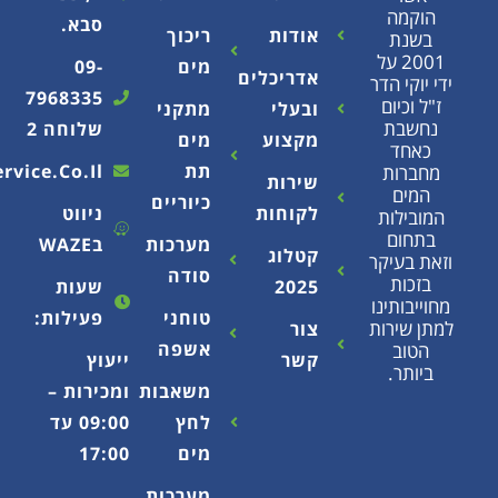
סבא.
אודות
ריכוך
2 על
מים
09-
אדריכלים
הדר
7968335
ם
ובעלי
מתקני
שלוחה 2
מקצוע
מים
תת
Info@ecoservice.co.il
שירות
כיוריים
לקוחות
ניווט
ת
מערכות
בWAZE
קטלוג
קר
סודה
2025
שעות
נו
טוחני
פעילות:
ות
צור
אשפה
קשר
ייעוץ
משאבות
ומכירות –
לחץ
09:00 עד
מים
17:00
מערכות