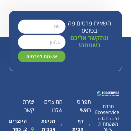
ירו פרטים פה
בטופס
תקשר אליכם
בשמחה!
אשמח לפרטים
תפריט
המוצרים
יצירת
ראשי
שלנו
קשר
Eco
רה
דף
מניעת
היוצרים
ת
הבית
אבנית
2, כפר