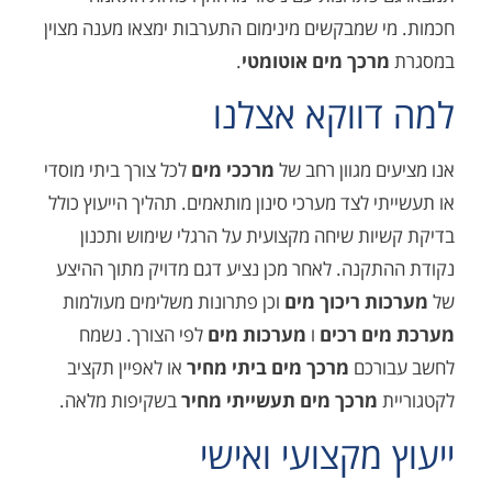
 שמבקשים מינימום התערבות ימצאו מענה מצוין
רכך מים אוטומטי
.
ווקא אצלנו
ם מגוון רחב של
מרככי מים
לכל צורך ביתי מוסדי
י לצד מערכי סינון מותאמים. תהליך הייעוץ כולל
ות שיחה מקצועית על הרגלי שימוש ותכנון
קנה. לאחר מכן נציע דגם מדויק מתוך ההיצע
ת ריכוך מים
וכן פתרונות משלימים מעולמות
ם רכים
ו
מערכות מים
לפי הצורך. נשמח
רכם
מרכך מים ביתי מחיר
או לאפיין תקציב
ת
מרכך מים תעשייתי מחיר
בשקיפות מלאה.
 מקצועי ואישי