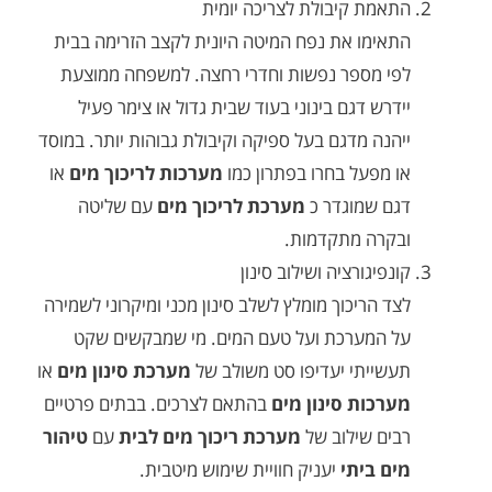
מת קיבולת לצריכה יומית
ימו את נפח המיטה היונית לקצב הזרימה בבית
 מספר נפשות וחדרי רחצה. למשפחה ממוצעת
ש דגם בינוני בעוד שבית גדול או צימר פעיל
ה מדגם בעל ספיקה וקיבולת גבוהות יותר. במוסד
מפעל בחרו בפתרון כמו
מערכות לריכוך מים
או
 שמוגדר כ
מערכת לריכוך מים
עם שליטה
רה מתקדמות.
יגורציה ושילוב סינון
הריכוך מומלץ לשלב סינון מכני ומיקרוני לשמירה
המערכת ועל טעם המים. מי שמבקשים שקט
ייתי יעדיפו סט משולב של
מערכת סינון מים
או
כות סינון מים
בהתאם לצרכים. בבתים פרטיים
ם שילוב של
מערכת ריכוך מים לבית
עם
טיהור
 ביתי
יעניק חוויית שימוש מיטבית.