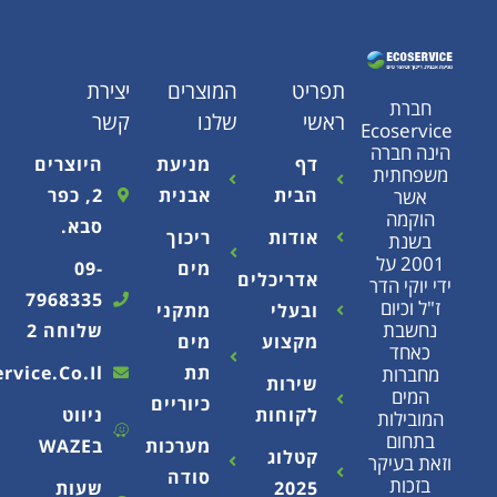
תפריט
המוצרים
יצירת
ראשי
שלנו
קשר
Eco
רה
דף
מניעת
היוצרים
ת
הבית
אבנית
2, כפר
סבא.
אודות
ריכוך
2 על
מים
09-
אדריכלים
הדר
7968335
ם
ובעלי
מתקני
שלוחה 2
מקצוע
מים
תת
Info@ecoservice.co.il
שירות
כיוריים
לקוחות
ניווט
ת
מערכות
בWAZE
קטלוג
קר
סודה
2025
שעות