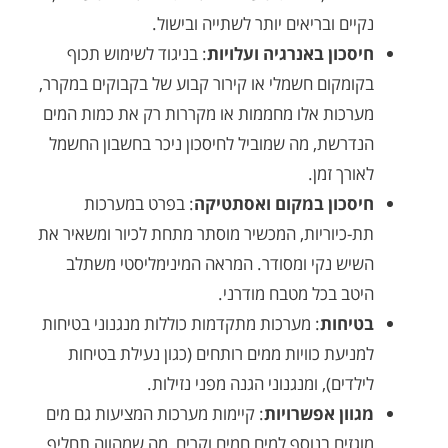
ם ובריאים יותר לשתייה ובישול.
כון באנרגיה ועלויות
: בניגוד לשימוש תכוף
מקום חשמלי או קירור קבוע של בקבוקים במקרר,
כות אלו מחממות או מקררות רק את כמות המים
רשת, מה שמוביל לחיסכון ניכר בחשבון החשמל
ך זמן.
כון במקום ואסתטיקה
: בפרט במערכות
כיוריות, המכשיר מוסתר מתחת לכיור ומשאיר את
ש נקי ומסודר. המראה המינימליסטי משתלב
ב בכל מטבח מודרני.
חות
: מערכות מתקדמות כוללות מנגנוני בטיחות
עת כוויות ממים רותחים (כגון נעילת בטיחות
ים), ומנגנוני הגנה מפני נזילות.
ון אפשרויות
: קיימות מערכות המציעות גם מים
ים בנוסף למים חמים וקרים, מה שמהווה תחליף