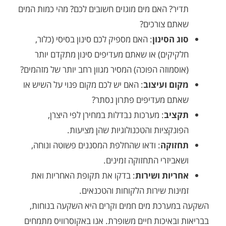
ר? האם מים מוגזים חשובים לכם? מהי כמות המים
ם צורכים?
הסינון
: האם מספיק לכם סינון בסיסי (כלור,
יקים) או שאתם מעדיפים סינון מתקדם יותר
מוזה הפוכה) המסיר מגוון רחב יותר של מזהמים?
ם ועיצוב
: האם יש לכם מקום פנוי על השיש או
ם מעדיפים פתרון נסתר?
יב
: מערכות נבדלות במחירן לפי היצרן,
קציות והטכנולוגיות שהן מציעות.
וקה
: ודאו שהחלפת המסננים פשוטה ונוחה,
יזרי התחזוקה זמינים.
יות ושירות
: בדקו את תקופת האחריות ואת
ות שירות הלקוחות והטכנאים.
ערכת מים חמים וקרים היא השקעה בנוחות,
באיכות חיים משופרת. אנו באקוסרוויס מתמחים