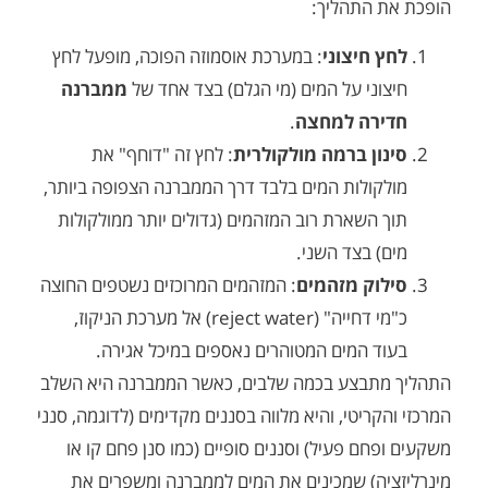
 התהליך:
 חיצוני
: במערכת אוסמוזה הפוכה, מופעל לחץ
וני על המים (מי הגלם) בצד אחד של
ממברנה
רה למחצה
.
ון ברמה מולקולרית
: לחץ זה "דוחף" את
קולות המים בלבד דרך הממברנה הצפופה ביותר,
השארת רוב המזהמים (גדולים יותר ממולקולות
 בצד השני.
וק מזהמים
: המזהמים המרוכזים נשטפים החוצה
כ"מי דחייה" (reject water) אל מערכת הניקוז,
ד המים המטוהרים נאספים במיכל אגירה.
תבצע בכמה שלבים, כאשר הממברנה היא השלב
קריטי, והיא מלווה בסננים מקדימים (לדוגמה, סנני
חם פעיל) וסננים סופיים (כמו סנן פחם קו או
ה) שמכינים את המים לממברנה ומשפרים את