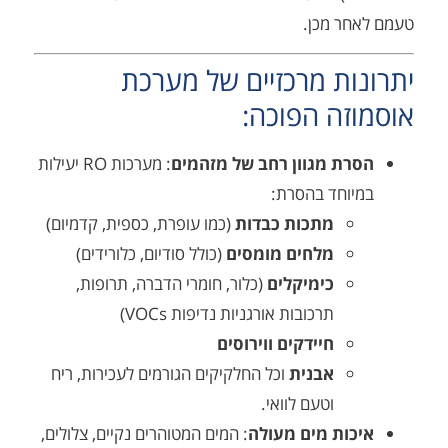
ר מכן.
ת מרכזיים של מערכת
ה הפוכה:
ת מגוון רחב של מזהמים
: מערכות RO יעילות
וחד בהסרת:
מתכות כבדות
(כמו עופרת, כספית, קדמיום)
מלחים מומסים
(כולל סודיום, כלורידים)
כימיקלים
(כלור, חומרי הדברה, תרופות,
תרכובות אורגניות נדיפות VOCs)
חיידקים ווירוסים
אבנית
וכל החלקיקים הגורמים לעכירות, ריח
וטעם לוואי.
ות מים מעולה
: המים המטוהרים נקיים, צלולים,