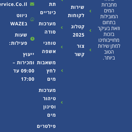
תת
Info@ecoservice.co.il
שירות
כיוריים
לקוחות
ניווט
ת
מערכות
בWAZE
קטלוג
קר
סודה
2025
שעות
נו
טוחני
פעילות:
ות
צור
אשפה
קשר
ייעוץ
משאבות
ומכירות –
לחץ
09:00 עד
מים
17:00
מערכות
טיהור
וסינון
מים
פילטרים