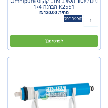
מינרליזטור משולב פחם קוקוס Omnipure
K2551 הברגה 1/4
מחיר:
120.00
₪
הוספה לסל
לפרטים