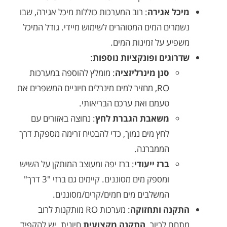
ל אגירה
: רוב המערכות כוללות מיכל אגירה, שבו
ים המים המטוהרים לשימוש מיידי. גודל המיכל
יע על זמינות המים.
וגים ופונקציות נוספות
:
סנן מינרליזציה
: מומלץ להוספה במערכות
RO, מחזיר למים מינרלים חיוניים המשפרים את
טעמם ואת ערכם הבריאותי.
משאבת הגברת לחץ
: נחוצה באזורים עם
לחץ מים נמוך, כדי להבטיח זרימה מספקת דרך
הממברנה.
ברז ייעודי
: ברז יפה ומעוצב המותקן על השיש
ומספק מים מסוננים. קיימים גם ברזי "3 דרך"
המשלבים מים חמים/קרים/מסוננים.
נה ותחזוקה
: מערכות RO מותקנות לרוב
ת לכיור.
התקנה מקצועית
חיונית. יש להקפיד