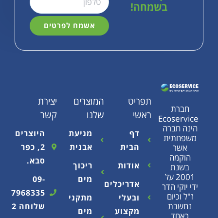
בשמחה!
אשמח לפרטים
תפריט
המוצרים
יצירת
ראשי
שלנו
קשר
Eco
רה
דף
מניעת
היוצרים
ת
הבית
אבנית
2, כפר
סבא.
אודות
ריכוך
2 על
מים
09-
אדריכלים
הדר
7968335
ם
ובעלי
מתקני
שלוחה 2
מקצוע
מים