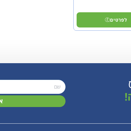
לפרטים
!
א