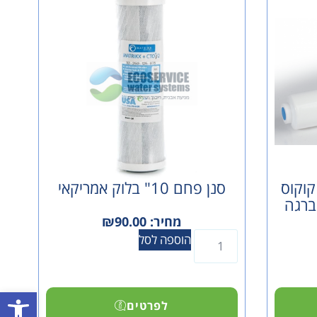
קוקוס
סנן פחם 10" בלוק אמריקאי
Omnipure הברגה
מחיר:
90.00
₪
הוספה לסל
פתח סרגל
לפרטים