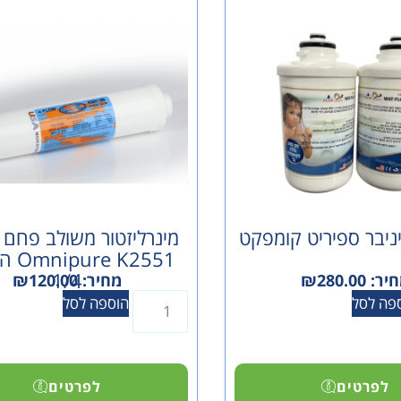
ניבר ספיריט קומפקט
מינרליזטור משולב פחם 
 K2551
1/4
יר:
280.00
₪
מחיר:
120.00
₪
פה לסל
הוספה לסל
לפרטים
לפרטים