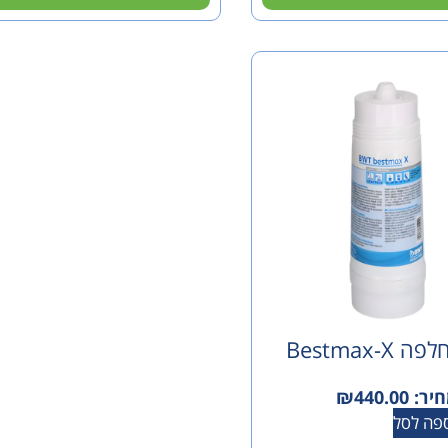
Bestmax-X
יר:
440.00
₪
פה לסל